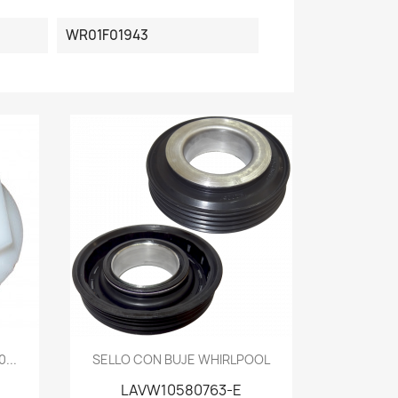
WR01F01943
Vista rápida

...
SELLO CON BUJE WHIRLPOOL
LAVW10580763-E