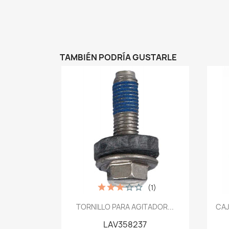
TAMBIÉN PODRÍA GUSTARLE
(1)
Vista rápida

TORNILLO PARA AGITADOR...
CAJ
LAV358237