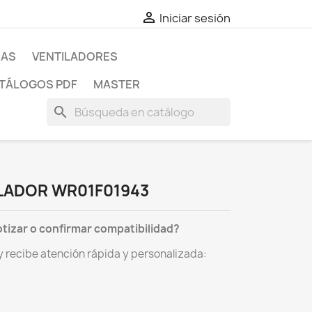

Iniciar sesión
RAS
VENTILADORES
TÁLOGOS PDF
MASTER
search
LADOR WR01F01943
otizar o confirmar compatibilidad?
recibe atención rápida y personalizada: