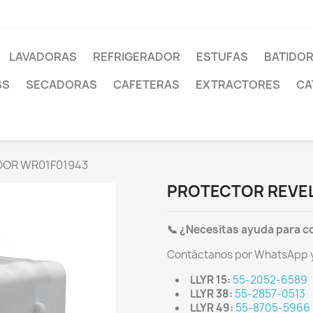
LAVADORAS
REFRIGERADOR
ESTUFAS
BATIDO
SS
SECADORAS
CAFETERAS
EXTRACTORES
CA
OR WR01F01943
PROTECTOR REVE
📞 ¿Necesitas ayuda para c
Contáctanos por WhatsApp y 
LLYR 15:
55-2052-6589
LLYR 38:
55-2857-0513
LLYR 49:
55-8705-5966