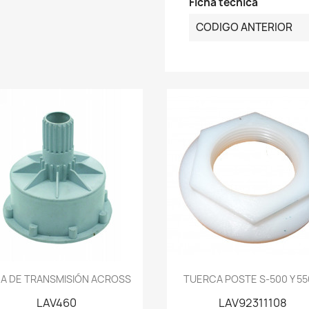
Ficha técnica
CODIGO ANTERIOR
Vista rápida
Vista rápida


A DE TRANSMISIÓN ACROSS
TUERCA POSTE S-500 Y 550
LAV460
LAV92311108